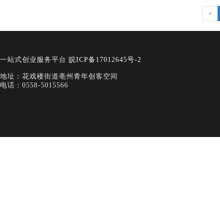
«
一站式创业服务平台
皖ICP备17012645号-2
地址：花戏楼街道亳州青年创客空间
电话：0558-5015566