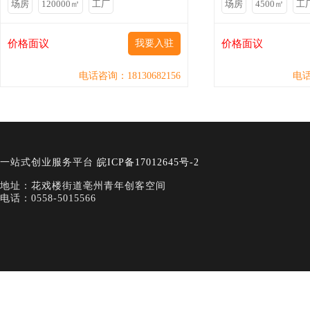
场房
120000㎡
工厂
场房
4500㎡
工
价格面议
我要入驻
价格面议
电话咨询：18130682156
电话
一站式创业服务平台
皖ICP备17012645号-2
地址：花戏楼街道亳州青年创客空间
电话：0558-5015566