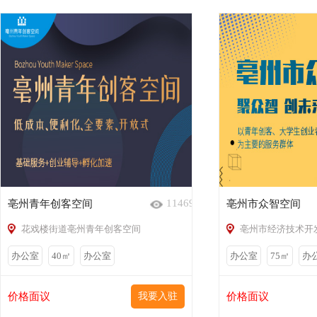
11469
亳州青年创客空间
亳州市众智空间
花戏楼街道亳州青年创客空间
亳州市经济技术开
办公室
40㎡
办公室
办公室
75㎡
办
价格面议
我要入驻
价格面议