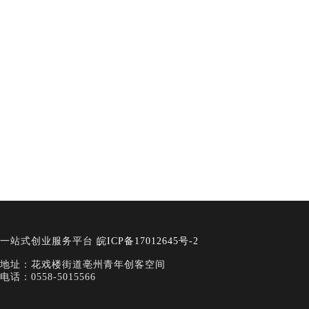
一站式创业服务平台
皖ICP备17012645号-2
地址：花戏楼街道亳州青年创客空间
电话：0558-5015566