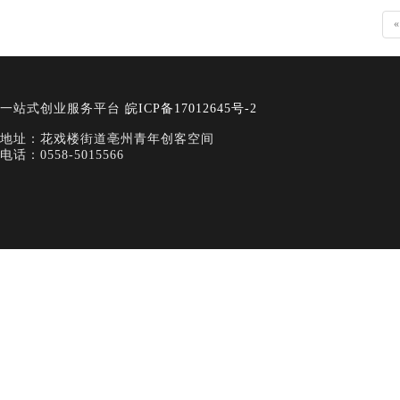
«
一站式创业服务平台
皖ICP备17012645号-2
地址：花戏楼街道亳州青年创客空间
电话：0558-5015566