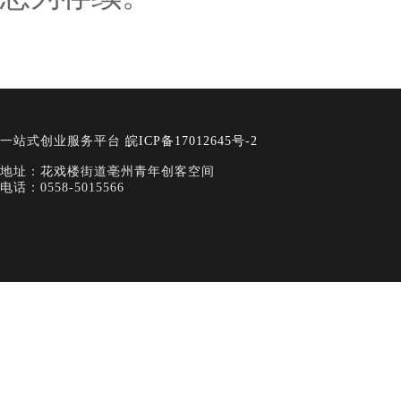
一站式创业服务平台
皖ICP备17012645号-2
地址：花戏楼街道亳州青年创客空间
电话：0558-5015566