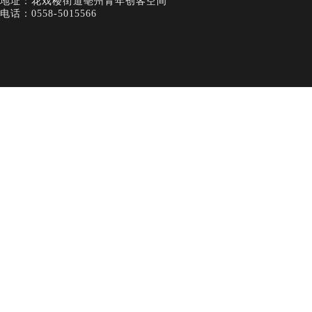
地址：花戏楼街道亳州青年创客空间
电话：0558-5015566